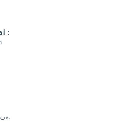
il :
m
y_oc